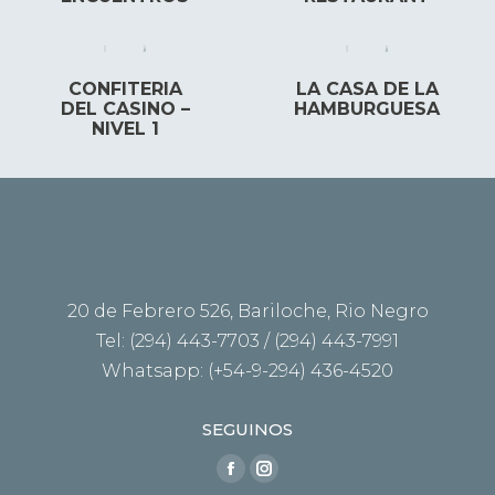
CONFITERIA
LA CASA DE LA
DEL CASINO –
HAMBURGUESA
NIVEL 1
20 de Febrero 526, Bariloche, Rio Negro
Tel: (294) 443-7703 / (294) 443-7991
Whatsapp: (+54-9-294) 436-4520
SEGUINOS
Encuéntranos en:
Facebook
Instagram