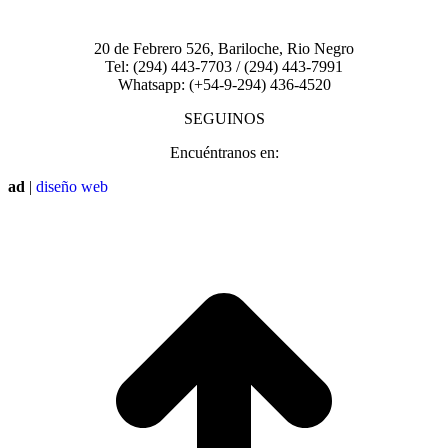
20 de Febrero 526, Bariloche, Rio Negro
Tel: (294) 443-7703 / (294) 443-7991
Whatsapp: (+54-9-294) 436-4520
SEGUINOS
Encuéntranos en:
Facebook
Instagram
ad
|
diseño web
page
page
I
opens
opens
a
in
in
T
new
new
window
window