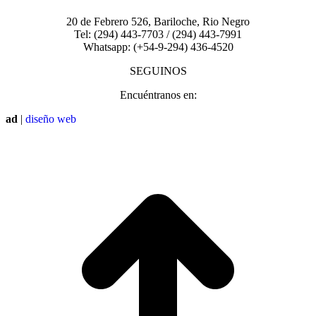
20 de Febrero 526, Bariloche, Rio Negro
Tel: (294) 443-7703 / (294) 443-7991
Whatsapp: (+54-9-294) 436-4520
SEGUINOS
Encuéntranos en:
Facebook
Instagram
ad
|
diseño web
page
page
I
opens
opens
a
in
in
T
new
new
window
window