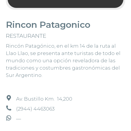
Rincon Patagonico
RESTAURANTE
Rincón Patagónico, en el km 14 de la ruta al
Llao Llao, se presenta ante turistas de todo el
mundo como una opción reveladora de las
tradiciones y costumbres gastronómicas del
Sur Argentino.
Av. Bustillo Km. 14,200
(2944) 4463063
—