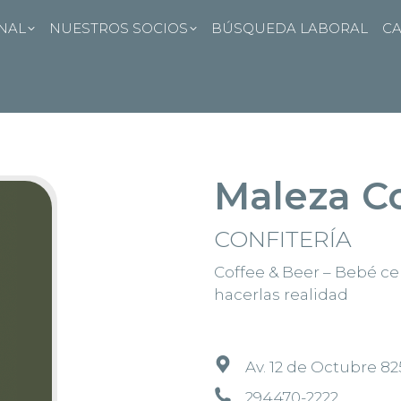
ONAL
NUESTROS SOCIOS
BÚSQUEDA LABORAL
CA
Maleza Co
CONFITERÍA
Coffee & Beer – Bebé ce
hacerlas realidad
Av. 12 de Octubre 82
294470-2222