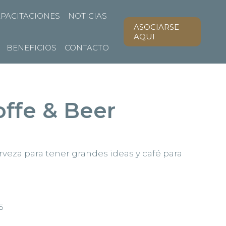
PACITACIONES
NOTICIAS
ASOCIARSE
AQUI
BENEFICIOS
CONTACTO
ffe & Beer
rveza para tener grandes ideas y café para
5