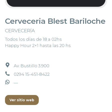
Cerveceria Blest Bariloche
CERVECERÍA
Todos los días de 18 a 02hs
Happy Hour 2×1 hasta las 20 hs
Av. Bustillo 3.900
0294 15-451-8422
—
Ver sitio web