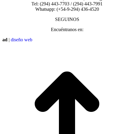
Tel: (294) 443-7703 / (294) 443-7991
Whatsapp: (+54-9-294) 436-4520
SEGUINOS
Encuéntranos en:
Facebook
Instagram
ad
|
diseño web
page
page
I
opens
opens
a
in
in
T
new
new
window
window