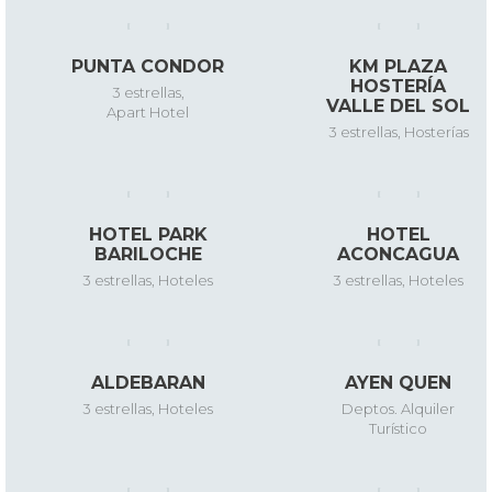
PUNTA CONDOR
KM PLAZA
HOSTERÍA
3 estrellas
,
VALLE DEL SOL
Apart Hotel
3 estrellas
,
Hosterías
HOTEL PARK
HOTEL
BARILOCHE
ACONCAGUA
3 estrellas
,
Hoteles
3 estrellas
,
Hoteles
ALDEBARAN
AYEN QUEN
3 estrellas
,
Hoteles
Deptos. Alquiler
Turístico