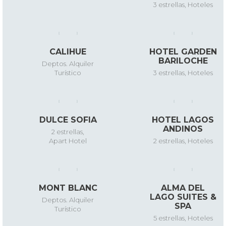
3 estrellas
,
Hoteles
CALIHUE
HOTEL GARDEN
BARILOCHE
Deptos. Alquiler
Turístico
3 estrellas
,
Hoteles
DULCE SOFIA
HOTEL LAGOS
ANDINOS
2 estrellas
,
Apart Hotel
2 estrellas
,
Hoteles
MONT BLANC
ALMA DEL
LAGO SUITES &
Deptos. Alquiler
SPA
Turístico
5 estrellas
,
Hoteles