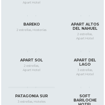
Apart Hotel
BAREKO
APART ALTOS
DEL NAHUEL
2 estrellas
,
Hosterías
2 estrellas
,
Apart Hotel
APART SOL
APART DEL
LAGO
2 estrellas
,
Apart Hotel
3 estrellas
,
Apart Hotel
PATAGONIA SUR
SOFT
BARILOCHE
3 estrellas
,
Hoteles
HOTEL