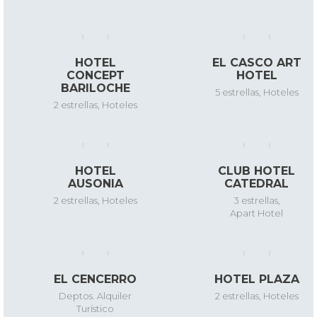
HOTEL
EL CASCO ART
CONCEPT
HOTEL
BARILOCHE
5 estrellas
,
Hoteles
2 estrellas
,
Hoteles
HOTEL
CLUB HOTEL
AUSONIA
CATEDRAL
2 estrellas
,
Hoteles
3 estrellas
,
Apart Hotel
EL CENCERRO
HOTEL PLAZA
Deptos. Alquiler
2 estrellas
,
Hoteles
Turístico