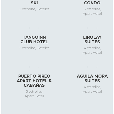
SKI
CONDO
3 estrellas
,
Hoteles
3 estrellas
,
Apart Hotel
TANGOINN
LIROLAY
CLUB HOTEL
SUITES
2 estrellas
,
Hoteles
4 estrellas
,
Apart Hotel
PUERTO PIREO
AGUILA MORA
APART HOTEL &
SUITES
CABAÑAS
4 estrellas
,
5 estrellas
,
Apart Hotel
Apart Hotel