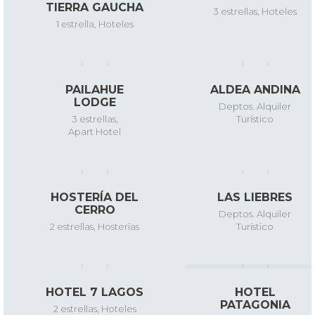
TIERRA GAUCHA
3 estrellas
,
Hoteles
1 estrella
,
Hoteles
PAILAHUE
ALDEA ANDINA
LODGE
Deptos. Alquiler
3 estrellas
,
Turístico
Apart Hotel
HOSTERÍA DEL
LAS LIEBRES
CERRO
Deptos. Alquiler
2 estrellas
,
Hosterías
Turístico
HOTEL 7 LAGOS
HOTEL
PATAGONIA
2 estrellas
,
Hoteles