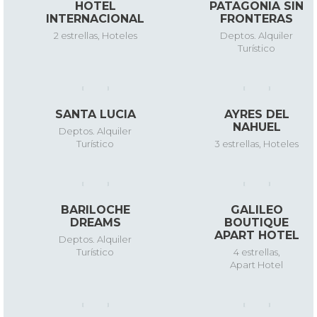
HOTEL
PATAGONIA SIN
INTERNACIONAL
FRONTERAS
2 estrellas
,
Hoteles
Deptos. Alquiler
Turístico
SANTA LUCIA
AYRES DEL
NAHUEL
Deptos. Alquiler
Turístico
3 estrellas
,
Hoteles
BARILOCHE
GALILEO
DREAMS
BOUTIQUE
APART HOTEL
Deptos. Alquiler
Turístico
4 estrellas
,
Apart Hotel