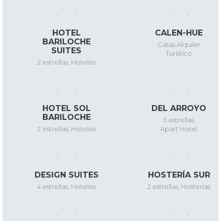
HOTEL
CALEN-HUE
BARILOCHE
Casas Alquiler
SUITES
Turístico
2 estrellas
,
Hoteles
HOTEL SOL
DEL ARROYO
BARILOCHE
3 estrellas
,
2 estrellas
,
Hoteles
Apart Hotel
DESIGN SUITES
HOSTERÍA SUR
4 estrellas
,
Hoteles
2 estrellas
,
Hosterías