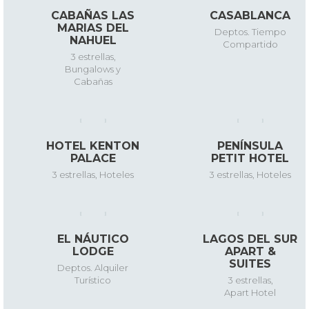
CABAÑAS LAS
CASABLANCA
MARIAS DEL
Deptos. Tiempo
NAHUEL
Compartido
3 estrellas
,
Bungalows y
Cabañas
HOTEL KENTON
PENÍNSULA
PALACE
PETIT HOTEL
3 estrellas
,
Hoteles
3 estrellas
,
Hoteles
EL NÁUTICO
LAGOS DEL SUR
LODGE
APART &
SUITES
Deptos. Alquiler
Turístico
3 estrellas
,
Apart Hotel