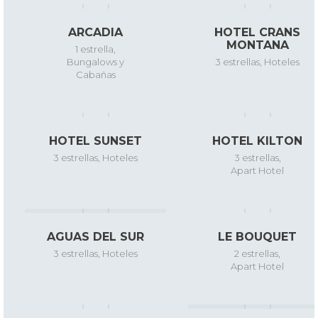
ARCADIA
HOTEL CRANS
MONTANA
1 estrella
,
Bungalows y
3 estrellas
,
Hoteles
Cabañas
HOTEL SUNSET
HOTEL KILTON
3 estrellas
,
Hoteles
3 estrellas
,
Apart Hotel
AGUAS DEL SUR
LE BOUQUET
3 estrellas
,
Hoteles
2 estrellas
,
Apart Hotel