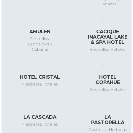
Cabañas
AMULEN
CACIQUE
INACAYAL LAKE
2 estrellas
,
& SPA HOTEL
Bungalows y
Cabañas
4 estrellas
,
Hoteles
HOTEL CRISTAL
HOTEL
COPAHUE
4 estrellas
,
Hoteles
2 estrellas
,
Hoteles
LA CASCADA
LA
PASTORELLA
4 estrellas
,
Hoteles
2 estrellas
,
Hosterías