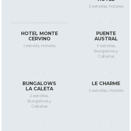
3 estrellas
,
Hoteles
HOTEL MONTE
PUENTE
CERVINO
AUSTRAL
1 estrella
,
Hoteles
3 estrellas
,
Bungalows y
Cabañas
BUNGALOWS
LE CHARME
LA CALETA
3 estrellas
,
Hoteles
2 estrellas
,
Bungalows y
Cabañas