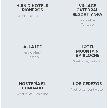
HUINID HOTELS
VILLAGE
PIONEROS
CATEDRAL
RESORT Y SPA
3 estrellas
,
Hoteles
Deptos. Alquiler
Turístico
ALLA ITE
HOTEL
MOUNTAIN
Deptos. Alquiler
BARILOCHE
Turístico
3 estrellas
,
Hoteles
HOSTERÍA EL
LOS CEREZOS
CONDADO
1 estrella
,
Apart Hotel
3 estrellas
,
Hosterías