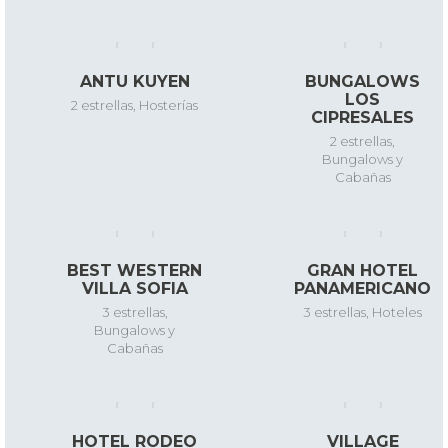
ANTU KUYEN
BUNGALOWS
LOS
2 estrellas
,
Hosterías
CIPRESALES
2 estrellas
,
Bungalows y
Cabañas
BEST WESTERN
GRAN HOTEL
VILLA SOFIA
PANAMERICANO
3 estrellas
,
3 estrellas
,
Hoteles
Bungalows y
Cabañas
HOTEL RODEO
VILLAGE