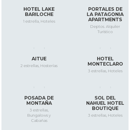
HOTEL LAKE
PORTALES DE
BARILOCHE
LA PATAGONIA
APARTMENTS
1 estrella
,
Hoteles
Deptos. Alquiler
Turístico
AITUE
HOTEL
MONTECLARO
2 estrellas
,
Hosterías
3 estrellas
,
Hoteles
POSADA DE
SOL DEL
MONTAÑA
NAHUEL HOTEL
BOUTIQUE
3 estrellas
,
Bungalows y
3 estrellas
,
Hoteles
Cabañas