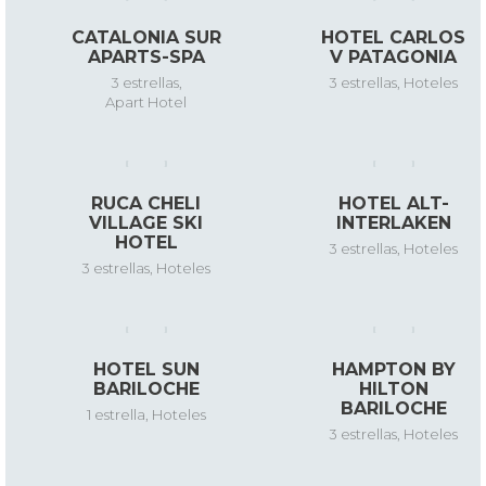
CATALONIA SUR
HOTEL CARLOS
APARTS-SPA
V PATAGONIA
3 estrellas
,
3 estrellas
,
Hoteles
Apart Hotel
RUCA CHELI
HOTEL ALT-
VILLAGE SKI
INTERLAKEN
HOTEL
3 estrellas
,
Hoteles
3 estrellas
,
Hoteles
HOTEL SUN
HAMPTON BY
BARILOCHE
HILTON
BARILOCHE
1 estrella
,
Hoteles
3 estrellas
,
Hoteles