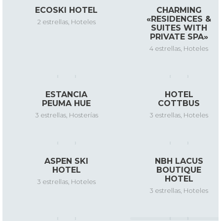
ECOSKI HOTEL
CHARMING
«RESIDENCES &
2 estrellas
,
Hoteles
SUITES WITH
PRIVATE SPA»
4 estrellas
,
Hoteles
ESTANCIA
HOTEL
PEUMA HUE
COTTBUS
3 estrellas
,
Hosterías
3 estrellas
,
Hoteles
ASPEN SKI
NBH LACUS
HOTEL
BOUTIQUE
HOTEL
3 estrellas
,
Hoteles
3 estrellas
,
Hoteles