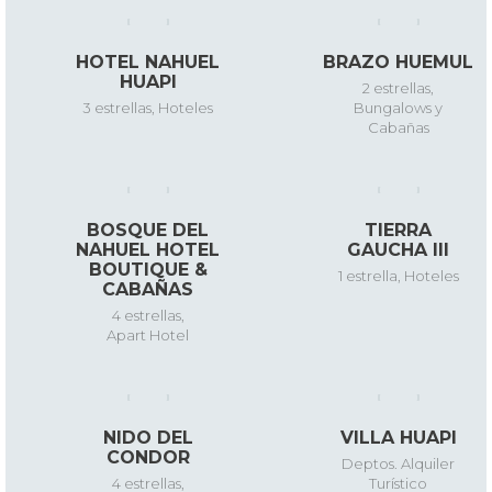
HOTEL NAHUEL
BRAZO HUEMUL
HUAPI
2 estrellas
,
3 estrellas
,
Hoteles
Bungalows y
Cabañas
BOSQUE DEL
TIERRA
NAHUEL HOTEL
GAUCHA III
BOUTIQUE &
1 estrella
,
Hoteles
CABAÑAS
4 estrellas
,
Apart Hotel
NIDO DEL
VILLA HUAPI
CONDOR
Deptos. Alquiler
4 estrellas
,
Turístico