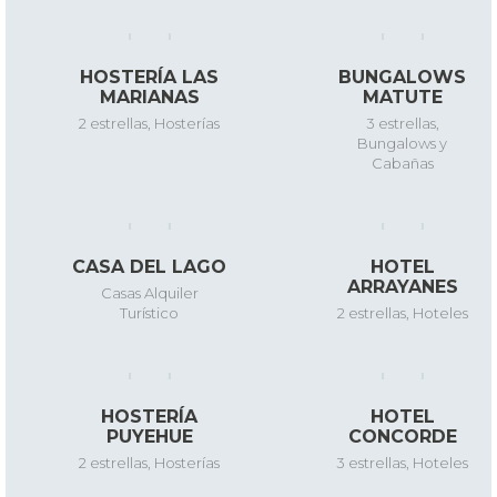
HOSTERÍA LAS
BUNGALOWS
MARIANAS
MATUTE
2 estrellas
,
Hosterías
3 estrellas
,
Bungalows y
Cabañas
CASA DEL LAGO
HOTEL
ARRAYANES
Casas Alquiler
Turístico
2 estrellas
,
Hoteles
HOSTERÍA
HOTEL
PUYEHUE
CONCORDE
2 estrellas
,
Hosterías
3 estrellas
,
Hoteles