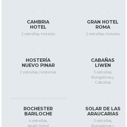
CAMBRIA
GRAN HOTEL
HOTEL
ROMA
2 estrellas
,
Hoteles
2 estrellas
,
Hoteles
HOSTERÍA
CABAÑAS
NUEVO PINAR
LIWEN
2 estrellas
,
Hosterías
3 estrellas
,
Bungalows y
Cabañas
ROCHESTER
SOLAR DE LAS
BARILOCHE
ARAUCARIAS
4 estrellas
,
3 estrellas
,
Apart Hotel
Bungalows y