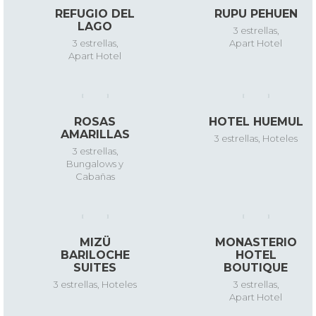
REFUGIO DEL
RUPU PEHUEN
LAGO
3 estrellas
,
3 estrellas
,
Apart Hotel
Apart Hotel
ROSAS
HOTEL HUEMUL
AMARILLAS
3 estrellas
,
Hoteles
3 estrellas
,
Bungalows y
Cabañas
MIZÜ
MONASTERIO
BARILOCHE
HOTEL
SUITES
BOUTIQUE
3 estrellas
,
Hoteles
3 estrellas
,
Apart Hotel