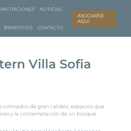
PACITACIONES
NOTICIAS
ASOCIARSE
AQUI
BENEFICIOS
CONTACTO
ern Villa Sofia
 colmados de gran calidez, espacios que
relax y la contemplación de un bosque