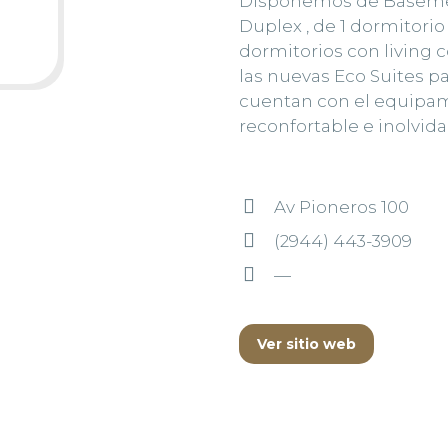
Disponemos de Basement
Duplex , de 1 dormitorio 
dormitorios con living
las nuevas Eco Suites p
cuentan con el equipam
reconfortable e inolvida
Av Pioneros 100
(2944) 443-3909
—
Ver sitio web