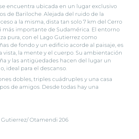
se encuentra ubicada en un lugar exclusivo
os de Bariloche. Alejada del ruido de la
cceso a la misma, dista tan solo 7 km del Cerro
ski más importante de Sudamérica. El entorno
eza pura, con el Lago Gutierrez como
as de fondo y un edificio acorde al paisaje, es
 la vista, la mente y el cuerpo. Su ambientación
eña y las antigüedades hacen del lugar un
o, ideal para el descanso.
es dobles, triples cuádruples y una casa
rupos de amigos. Desde todas hay una
o Gutierrez/ Otamendi 206