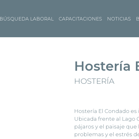
BÚSQUEDA LABORAL
CAPACITACIONES
NOTICIAS
B
Hostería
HOSTERÍA
Hostería El Condado es id
Ubicada frente al Lago G
pájaros y el paisaje que
problemas y el estrés de