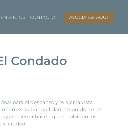
ENEFICIOS
CONTACTO
ASOCIARSE AQUI
 El Condado
eal para el descanso y relajar la vista.
utierrez, su tranquilidad, el sonido de los
 hay alrededor hacen que se olviden los
 la ciudad.