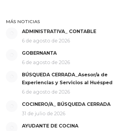
on
on
on
on
Facebook
X
LinkedIn
WhatsApp
MÁS NOTICIAS
ADMINISTRATIVA_ CONTABLE
6 de agosto de 2026
GOBERNANTA
6 de agosto de 2026
BÚSQUEDA CERRADA_Asesor/a de
Experiencias y Servicios al Huésped
6 de agosto de 2026
COCINERO/A_ BÚSQUEDA CERRADA
31 de julio de 2026
AYUDANTE DE COCINA