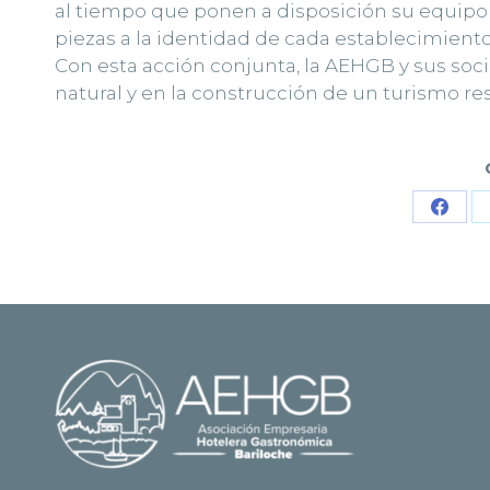
al tiempo que ponen a disposición su equipo
piezas a la identidad de cada establecimiento
Con esta acción conjunta, la AEHGB y sus soci
natural y en la construcción de un turismo res
Shar
on
Face