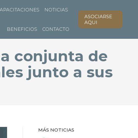
PACITACIONES
APACITACIONES
NOTICIAS
NOTICIAS
ASOCIARSE
ASOCIARSE
AQUI
AQUI
BENEFICIOS
BENEFICIOS
CONTACTO
CONTACTO
a conjunta de
les junto a sus
MÁS NOTICIAS