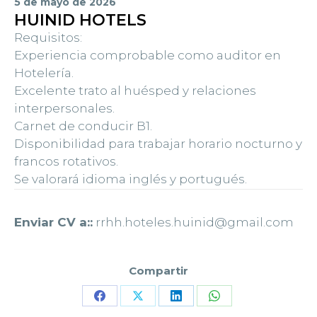
5 de mayo de 2026
HUINID HOTELS
Requisitos:
Experiencia comprobable como auditor en
Hotelería.
Excelente trato al huésped y relaciones
interpersonales.
Carnet de conducir B1.
Disponibilidad para trabajar horario nocturno y
francos rotativos.
Se valorará idioma inglés y portugués.
Enviar CV a::
rrhh.hoteles.huinid@gmail.com
Compartir
Share
Share
Share
Share