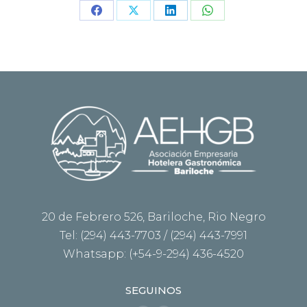
Share
Share
Share
Share
on
on
on
on
Facebook
X
LinkedIn
WhatsApp
20 de Febrero 526, Bariloche, Rio Negro
Tel: (294) 443-7703 / (294) 443-7991
Whatsapp: (+54-9-294) 436-4520
SEGUINOS